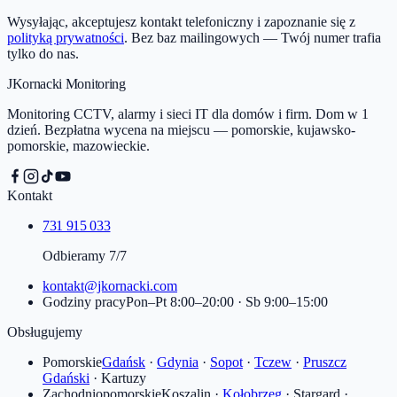
Wysyłając, akceptujesz kontakt telefoniczny i zapoznanie się z
polityką prywatności
. Bez baz mailingowych — Twój numer trafia
tylko do nas.
JKornacki Monitoring
Monitoring CCTV, alarmy i sieci IT dla domów i firm. Dom w 1
dzień. Bezpłatna wycena na miejscu — pomorskie, kujawsko-
pomorskie, mazowieckie.
Kontakt
731 915 033
Odbieramy 7/7
kontakt@jkornacki.com
Godziny pracy
Pon–Pt 8:00–20:00 · Sb 9:00–15:00
Obsługujemy
Pomorskie
Gdańsk
·
Gdynia
·
Sopot
·
Tczew
·
Pruszcz
Gdański
·
Kartuzy
Zachodniopomorskie
Koszalin
·
Kołobrzeg
·
Stargard
·