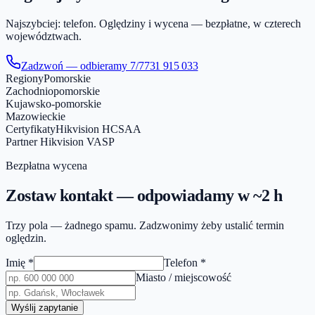
Najszybciej: telefon. Oględziny i wycena — bezpłatne, w czterech
województwach.
Zadzwoń — odbieramy 7/7
731 915 033
Regiony
Pomorskie
Zachodniopomorskie
Kujawsko-pomorskie
Mazowieckie
Certyfikaty
Hikvision HCSAA
Partner Hikvision VASP
Bezpłatna wycena
Zostaw kontakt — odpowiadamy w ~2 h
Trzy pola — żadnego spamu. Zadzwonimy żeby ustalić termin
oględzin.
Imię
*
Telefon
*
Miasto / miejscowość
Wyślij zapytanie