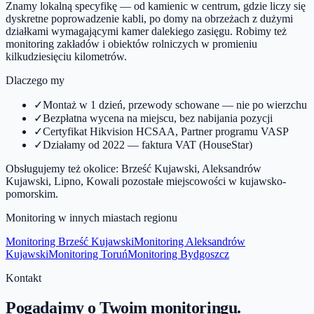
Znamy lokalną specyfikę — od kamienic w centrum, gdzie liczy się
dyskretne poprowadzenie kabli, po domy na obrzeżach z dużymi
działkami wymagającymi kamer dalekiego zasięgu. Robimy też
monitoring zakładów i obiektów rolniczych w promieniu
kilkudziesięciu kilometrów.
Dlaczego my
✓
Montaż w 1 dzień, przewody schowane — nie po wierzchu
✓
Bezpłatna wycena na miejscu, bez nabijania pozycji
✓
Certyfikat Hikvision HCSAA, Partner programu VASP
✓
Działamy od 2022 — faktura VAT (HouseStar)
Obsługujemy też okolice:
Brześć Kujawski, Aleksandrów
Kujawski, Lipno, Kowal
i pozostałe miejscowości w
kujawsko-
pomorskim
.
Monitoring w innych miastach regionu
Monitoring
Brześć Kujawski
Monitoring
Aleksandrów
Kujawski
Monitoring
Toruń
Monitoring
Bydgoszcz
Kontakt
Pogadajmy o Twoim monitoringu.