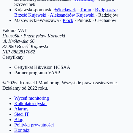
Szczecinek
Kujawsko-pomorskie
Włocławek
·
Toruń
·
Bydgoszcz
·
Brześć Kujawski
·
Aleksandrów Kujawski
·
Radziejów
Mazowieckie
Warszawa
·
Płock
·
Pułtusk
·
Ciechanów
Faktura VAT
HouseStar Przemysław Kornacki
ul. Królewska 66
87-880
Brześć Kujawski
NIP
8882517062
Certyfikaty
Certyfikat Hikvision HCSAA
Partner programu VASP
©
2026
JKornacki Monitoring
. Wszystkie prawa zastrzeżone.
Działamy od
2022
roku.
Wyceń monitoring
Kalkulator dysku
Alarmy
Sieci IT
Blog
Polityka prywatności
Kontakt