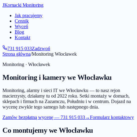
JKornacki Monitoring
Jak pracujemy
Cennik
Wyceń
Blog
Kontakt
731 915 033
Zadzwoń
Strona główna
/
Monitoring
Włocławek
Monitoring ·
Włocławek
Monitoring i kamery
we Włocławku
Monitoring, alarmy i sieci IT we Włocławku — to nasz rejon
macierzysty, działamy tu od 2022 roku. Setki montaży w domach,
sklepach i firmach na Zazamczu, Południu i w centrum. Dojazd na
wycenę zwykle tego samego lub następnego dnia.
Zamów bezpłatną wycenę —
731 915 033
→
Formularz kontaktowy
Co montujemy
we Włocławku