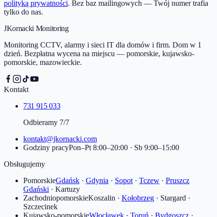
polityką prywatności
. Bez baz mailingowych — Twój numer trafia
tylko do nas.
JKornacki Monitoring
Monitoring CCTV, alarmy i sieci IT dla domów i firm. Dom w 1
dzień. Bezpłatna wycena na miejscu — pomorskie, kujawsko-
pomorskie, mazowieckie.
Kontakt
731 915 033
Odbieramy 7/7
kontakt@jkornacki.com
Godziny pracy
Pon–Pt 8:00–20:00 · Sb 9:00–15:00
Obsługujemy
Pomorskie
Gdańsk
·
Gdynia
·
Sopot
·
Tczew
·
Pruszcz
Gdański
·
Kartuzy
Zachodniopomorskie
Koszalin
·
Kołobrzeg
·
Stargard
·
Szczecinek
Kujawsko-pomorskie
Włocławek
·
Toruń
·
Bydgoszcz
·