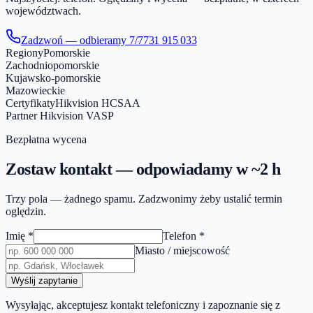
województwach.
Zadzwoń — odbieramy 7/7
731 915 033
Regiony
Pomorskie
Zachodniopomorskie
Kujawsko-pomorskie
Mazowieckie
Certyfikaty
Hikvision HCSAA
Partner Hikvision VASP
Bezpłatna wycena
Zostaw kontakt — odpowiadamy w ~2 h
Trzy pola — żadnego spamu. Zadzwonimy żeby ustalić termin
oględzin.
Imię
*
Telefon
*
Miasto / miejscowość
Wyślij zapytanie
Wysyłając, akceptujesz kontakt telefoniczny i zapoznanie się z