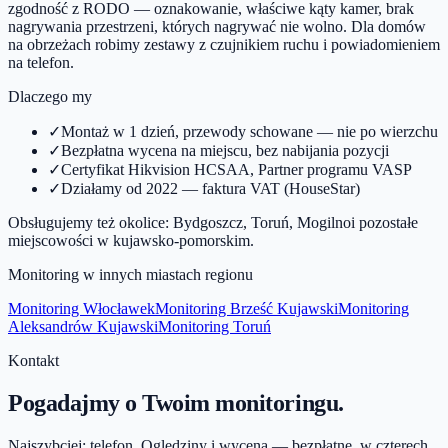
zgodność z RODO — oznakowanie, właściwe kąty kamer, brak
nagrywania przestrzeni, których nagrywać nie wolno. Dla domów
na obrzeżach robimy zestawy z czujnikiem ruchu i powiadomieniem
na telefon.
Dlaczego my
✓
Montaż w 1 dzień, przewody schowane — nie po wierzchu
✓
Bezpłatna wycena na miejscu, bez nabijania pozycji
✓
Certyfikat Hikvision HCSAA, Partner programu VASP
✓
Działamy od 2022 — faktura VAT (HouseStar)
Obsługujemy też okolice:
Bydgoszcz, Toruń, Mogilno
i pozostałe
miejscowości w
kujawsko-pomorskim
.
Monitoring w innych miastach regionu
Monitoring
Włocławek
Monitoring
Brześć Kujawski
Monitoring
Aleksandrów Kujawski
Monitoring
Toruń
Kontakt
Pogadajmy o Twoim monitoringu.
Najszybciej: telefon. Oględziny i wycena — bezpłatne, w czterech