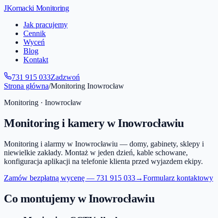
JKornacki Monitoring
Jak pracujemy
Cennik
Wyceń
Blog
Kontakt
731 915 033
Zadzwoń
Strona główna
/
Monitoring
Inowrocław
Monitoring ·
Inowrocław
Monitoring i kamery
w Inowrocławiu
Monitoring i alarmy w Inowrocławiu — domy, gabinety, sklepy i
niewielkie zakłady. Montaż w jeden dzień, kable schowane,
konfiguracja aplikacji na telefonie klienta przed wyjazdem ekipy.
Zamów bezpłatną wycenę —
731 915 033
→
Formularz kontaktowy
Co montujemy
w Inowrocławiu