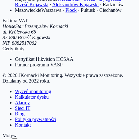
Brześć Kujawski
·
Aleksandrów Kujawski
·
Radziejów
Mazowieckie
Warszawa
·
Płock
·
Pułtusk
·
Ciechanów
Faktura VAT
HouseStar Przemysław Kornacki
ul. Królewska 66
87-880
Brześć Kujawski
NIP
8882517062
Certyfikaty
Certyfikat Hikvision HCSAA
Partner programu VASP
©
2026
JKornacki Monitoring
. Wszystkie prawa zastrzeżone.
Działamy od
2022
roku.
Wyceń monitoring
Kalkulator dysku
Alarmy
Sieci IT
Blog
Polityka prywatności
Kontakt
Motyw