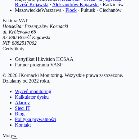
Brześć Kujawski
·
Aleksandrów Kujawski
·
Radziejów
Mazowieckie
Warszawa
·
Płock
·
Pułtusk
·
Ciechanów
Faktura VAT
HouseStar Przemysław Kornacki
ul. Królewska 66
87-880
Brześć Kujawski
NIP
8882517062
Certyfikaty
Certyfikat Hikvision HCSAA
Partner programu VASP
©
2026
JKornacki Monitoring
. Wszystkie prawa zastrzeżone.
Działamy od
2022
roku.
Wyceń monitoring
Kalkulator dysku
Alarmy
Sieci IT
Blog
Polityka prywatności
Kontakt
Motyw