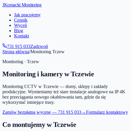
JKornacki Monitoring
Jak pracujemy
Cennik
Wyceń
Blog
Kontakt
731 915 033
Zadzwoń
Strona główna
/
Monitoring
Tczew
Monitoring ·
Tczew
Monitoring i kamery
w Tczewie
Monitoring CCTV w Tczewie — domy, sklepy i zakłady
produkcyjne. Wymieniamy też stare instalacje analogowe na IP 4K
bez przeciągania nowego okablowania tam, gdzie da się
wykorzystać istniejące trasy.
Zamów bezpłatną wycenę —
731 915 033
→
Formularz kontaktowy
Co montujemy
w Tczewie