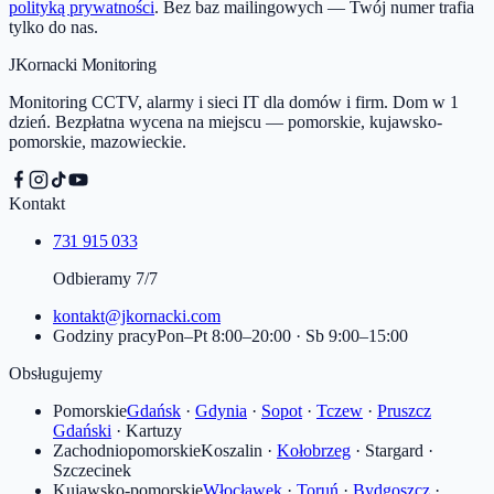
polityką prywatności
. Bez baz mailingowych — Twój numer trafia
tylko do nas.
JKornacki Monitoring
Monitoring CCTV, alarmy i sieci IT dla domów i firm. Dom w 1
dzień. Bezpłatna wycena na miejscu — pomorskie, kujawsko-
pomorskie, mazowieckie.
Kontakt
731 915 033
Odbieramy 7/7
kontakt@jkornacki.com
Godziny pracy
Pon–Pt 8:00–20:00 · Sb 9:00–15:00
Obsługujemy
Pomorskie
Gdańsk
·
Gdynia
·
Sopot
·
Tczew
·
Pruszcz
Gdański
·
Kartuzy
Zachodniopomorskie
Koszalin
·
Kołobrzeg
·
Stargard
·
Szczecinek
Kujawsko-pomorskie
Włocławek
·
Toruń
·
Bydgoszcz
·