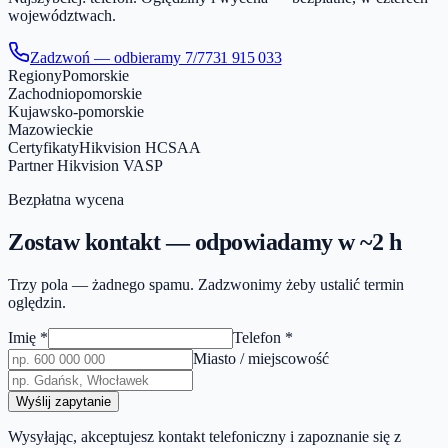
województwach.
Zadzwoń — odbieramy 7/7
731 915 033
Regiony
Pomorskie
Zachodniopomorskie
Kujawsko-pomorskie
Mazowieckie
Certyfikaty
Hikvision HCSAA
Partner Hikvision VASP
Bezpłatna wycena
Zostaw kontakt — odpowiadamy w ~2 h
Trzy pola — żadnego spamu. Zadzwonimy żeby ustalić termin
oględzin.
Imię
*
Telefon
*
Miasto / miejscowość
Wyślij zapytanie
Wysyłając, akceptujesz kontakt telefoniczny i zapoznanie się z