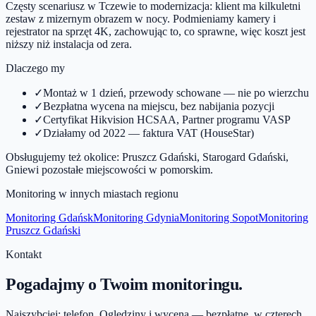
Częsty scenariusz w Tczewie to modernizacja: klient ma kilkuletni
zestaw z mizernym obrazem w nocy. Podmieniamy kamery i
rejestrator na sprzęt 4K, zachowując to, co sprawne, więc koszt jest
niższy niż instalacja od zera.
Dlaczego my
✓
Montaż w 1 dzień, przewody schowane — nie po wierzchu
✓
Bezpłatna wycena na miejscu, bez nabijania pozycji
✓
Certyfikat Hikvision HCSAA, Partner programu VASP
✓
Działamy od 2022 — faktura VAT (HouseStar)
Obsługujemy też okolice:
Pruszcz Gdański, Starogard Gdański,
Gniew
i pozostałe miejscowości w
pomorskim
.
Monitoring w innych miastach regionu
Monitoring
Gdańsk
Monitoring
Gdynia
Monitoring
Sopot
Monitoring
Pruszcz Gdański
Kontakt
Pogadajmy o Twoim monitoringu.
Najszybciej: telefon. Oględziny i wycena — bezpłatne, w czterech