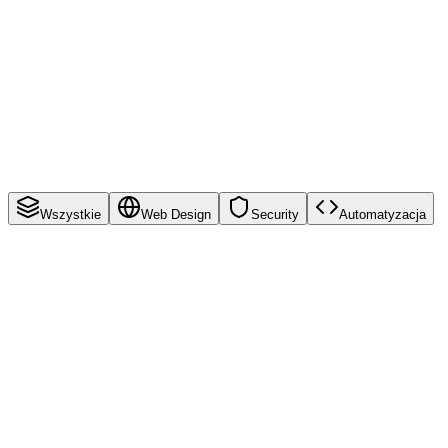
Wszystkie
Web Design
Security
Automatyzacja
2025
Zrealizowano
HouseStar.pl
Lider Rynku Wykończeń
Kompleksowa platforma 'High-End' dla lidera rynku wykończeń
wnętrz. Minimalizm, szybkość i elegancja.