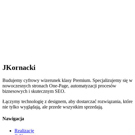
2024
Zrealizowano
Multicender
Serwis GSM
Wizytówka serwisu z systemem statusu napraw.
JKornacki
Budujemy cyfrowy wizerunek klasy Premium. Specjalizujemy się w
nowoczesnych stronach One-Page, automatyzacji procesów
biznesowych i skutecznym SEO.
Łączymy technologię z designem, aby dostarczać rozwiązania, które
nie tylko wyglądają, ale przede wszystkim sprzedają.
Nawigacja
Realizacje