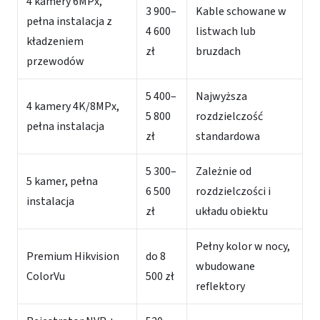
4 kamery 6MPx,
3 900–
Kable schowane w
pełna instalacja z
4 600
listwach lub
kładzeniem
zł
bruzdach
przewodów
5 400–
Najwyższa
4 kamery 4K/8MPx,
5 800
rozdzielczość
pełna instalacja
zł
standardowa
5 300–
Zależnie od
5 kamer, pełna
6 500
rozdzielczości i
instalacja
zł
układu obiektu
Pełny kolor w nocy,
Premium Hikvision
do 8
wbudowane
ColorVu
500 zł
reflektory