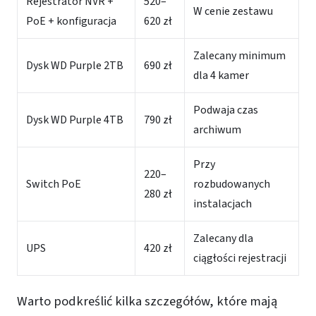
Rejestrator NVR +
520–
W cenie zestawu
PoE + konfiguracja
620 zł
Zalecany minimum
Dysk WD Purple 2TB
690 zł
dla 4 kamer
Podwaja czas
Dysk WD Purple 4TB
790 zł
archiwum
Przy
220–
Switch PoE
rozbudowanych
280 zł
instalacjach
Zalecany dla
UPS
420 zł
ciągłości rejestracji
Warto podkreślić kilka szczegółów, które mają