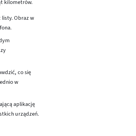
ąt kilometrów.
 listy. Obraz w
fona.
żdym
dzy
wdzić, co się
ednio w
ającą aplikację
stkich urządzeń.