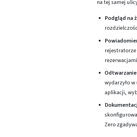
na tej samej ulic
Podgląd na ż
rozdzielczośc
Powiadomien
rejestratorz
rezerwacjami,
Odtwarzanie 
wydarzyło w 
aplikacji, wy
Dokumentacj
skonfigurowa
Zero zgadywan