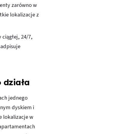
menty zarówno w
kie lokalizacje z
 ciągłej, 24/7,
nadpisuje
o działa
ach jednego
snym dyskiem i
e lokalizacje w
 apartamentach