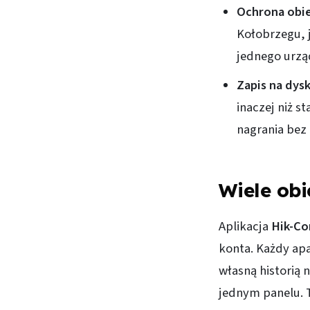
Ochrona obi
Kołobrzegu, j
jednego urzą
Zapis na dys
inaczej niż s
nagrania bez 
Wiele obi
Aplikacja
Hik-Co
konta. Każdy ap
własną historią 
jednym panelu. 