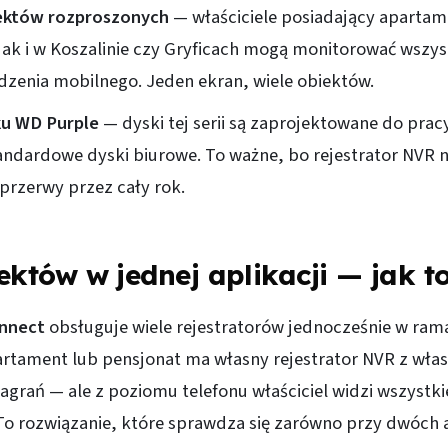
ektów rozproszonych
— właściciele posiadający aparta
ak i w Koszalinie czy Gryficach mogą monitorować wszyst
dzenia mobilnego. Jeden ekran, wiele obiektów.
ku WD Purple
— dyski tej serii są zaprojektowane do pracy
tandardowe dyski biurowe. To ważne, bo rejestrator NVR 
przerwy przez cały rok.
ektów w jednej aplikacji — jak t
nnect
obsługuje wiele rejestratorów jednocześnie w ram
artament lub pensjonat ma własny rejestrator NVR z wła
nagrań — ale z poziomu telefonu właściciel widzi wszystki
To rozwiązanie, które sprawdza się zarówno przy dwóch