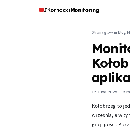
JKornacki
Monitoring
Strona główna
›
Blog
›
M
Monit
Kołob
aplika
12 June 2026
· ~9 m
Kołobrzeg to je
września, a w ty
grup gości. Poza