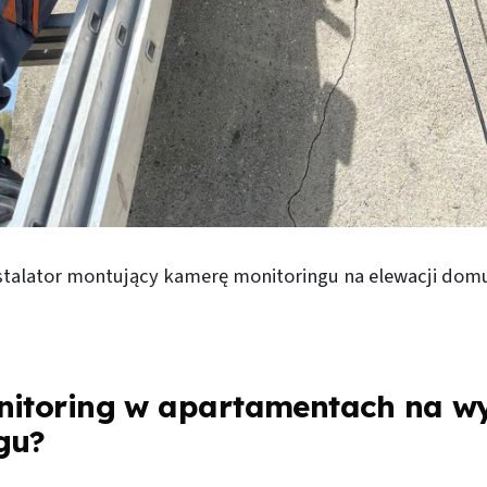
stalator montujący kamerę monitoringu na elewacji domu
nitoring w apartamentach na w
gu?