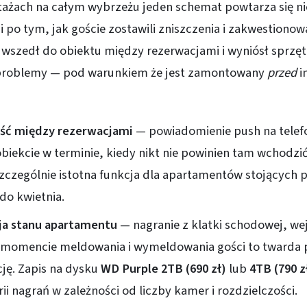
tażach na całym wybrzeżu jeden schemat powtarza się ni
i po tym, jak goście zostawili zniszczenia i zakwestionowa
 wszedł do obiektu między rezerwacjami i wyniósł sprzęt
 problemy — pod warunkiem że jest zamontowany
przed
i
ść między rezerwacjami
— powiadomienie push na telef
obiekcie w terminie, kiedy nikt nie powinien tam wchodzi
zczególnie istotna funkcja dla apartamentów stojących 
do kwietnia.
a stanu apartamentu
— nagranie z klatki schodowej, wejś
momencie meldowania i wymeldowania gości to twarda
ję. Zapis na dysku
WD Purple 2TB (690 zł)
lub
4TB (790 z
rii nagrań w zależności od liczby kamer i rozdzielczości.