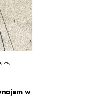
, woj.
ynajem w