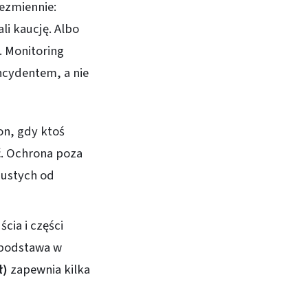
ezmiennie:
li kaucję. Albo
. Monitoring
ncydentem, a nie
on, gdy ktoś
ć. Ochrona poza
pustych od
cia i części
 podstawa w
ł)
zapewnia kilka