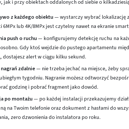
y, jak i przy obiektach oddalonych od siebie o kilkadziesi
ywo z każdego obiektu
— wystarczy wybrać lokalizację z
i 6MPx lub 4K/8MPx jest czytelny nawet na ekranie smart
ia push o ruchu
— konfigurujemy detekcję ruchu na ka
e osobno. Gdy ktoś wejdzie do pustego apartamentu mię
 dostajesz alert w ciągu kilku sekund.
nagrań zdalnie
— nie trzeba jechać na miejsce, żeby spra
ubiegłym tygodniu. Nagranie możesz odtworzyć bezpośr
brać godzinę i pobrać fragment jako dowód.
a po montażu
— po każdej instalacji przekazujemy dział
ną na Twoim telefonie oraz dokument z hasłami do wszy
ia, zero dzwonienia do instalatora po roku.