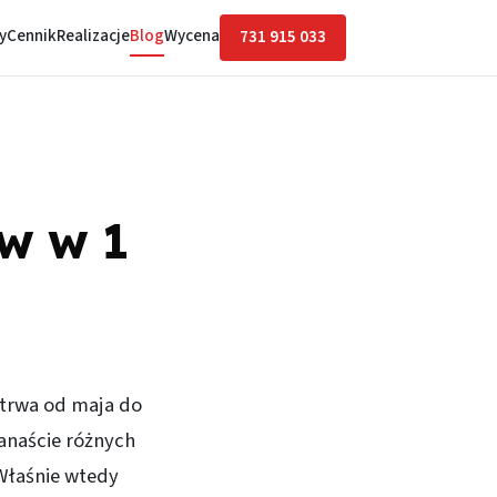
y
Cennik
Realizacje
Blog
Wycena
731 915 033
w w 1
 trwa od maja do
anaście różnych
 Właśnie wtedy