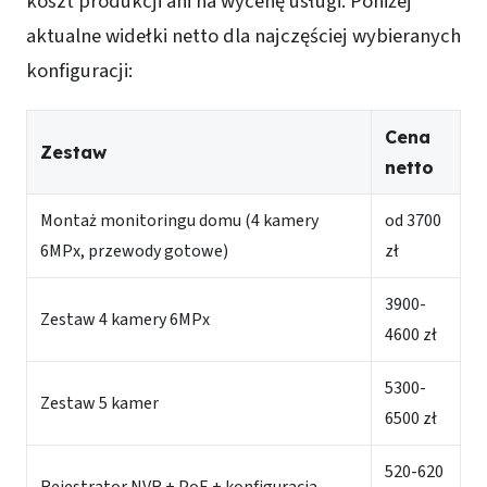
koszt produkcji ani na wycenę usługi. Poniżej
aktualne widełki netto dla najczęściej wybieranych
konfiguracji:
Cena
Zestaw
netto
Montaż monitoringu domu (4 kamery
od 3700
6MPx, przewody gotowe)
zł
3900-
Zestaw 4 kamery 6MPx
4600 zł
5300-
Zestaw 5 kamer
6500 zł
520-620
Rejestrator NVR + PoE + konfiguracja