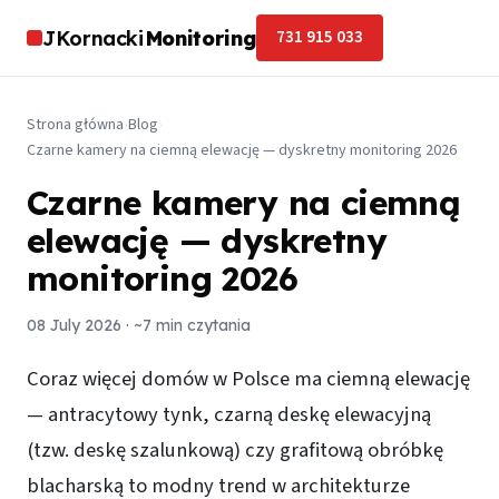
JKornacki
Monitoring
731 915 033
Strona główna
›
Blog
›
Czarne kamery na ciemną elewację — dyskretny monitoring 2026
Czarne kamery na ciemną
elewację — dyskretny
monitoring 2026
08 July 2026
· ~7 min czytania
Coraz więcej domów w Polsce ma ciemną elewację
— antracytowy tynk, czarną deskę elewacyjną
(tzw. deskę szalunkową) czy grafitową obróbkę
blacharską to modny trend w architekturze